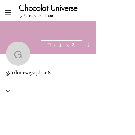
Chocolat Universe
​by
Kenkoshoku Labo.
その他
フォローする
gardnersayaphon8
gardnersayaphon8