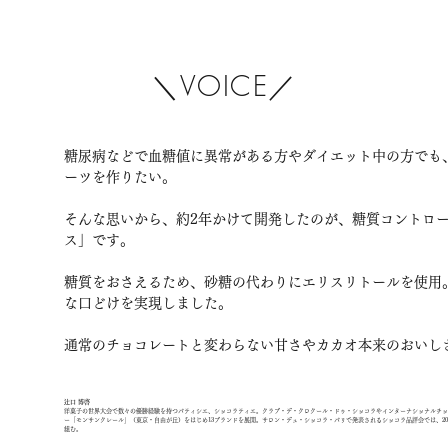
＼VOICE／
糖尿病などで血糖値に異常がある方やダイエット中の方でも
ーツを作りたい。
そんな思いから、約2年かけて開発したのが、糖質コントロ
ス」です。
糖質をおさえるため、砂糖の代わりにエリスリトールを使用
な口どけを実現しました。
通常のチョコレートと変わらない甘さやカカオ本来のおいし
​辻口 博啓
洋菓子の世界大会で数々の優勝経験を持つパティシエ、ショコラティエ。クラブ・デ・クロクール・ドゥ・ショコラやインターナショナルチョ
ー「モンサンクレール」（東京・自由が丘）をはじめ13ブランドを展開。サロン・デュ・ショコラ・パリで発表されるショコラ品評会では、201
組む。