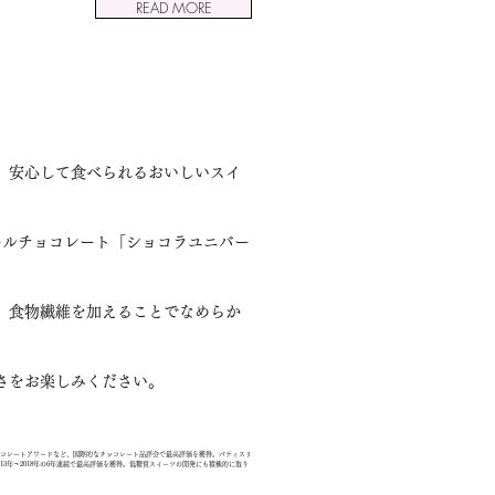
READ MORE
、安心して食べられるおいしいスイ
ールチョコレート「ショコラユニバー
。食物繊維を加えることでなめらか
さをお楽しみください。
コレートアワードなど、国際的なチョコレート品評会で最高評価を獲得。パティスリ
3年～2018年の6年連続で最高評価を獲得。低糖質スイーツの開発にも積極的に取り