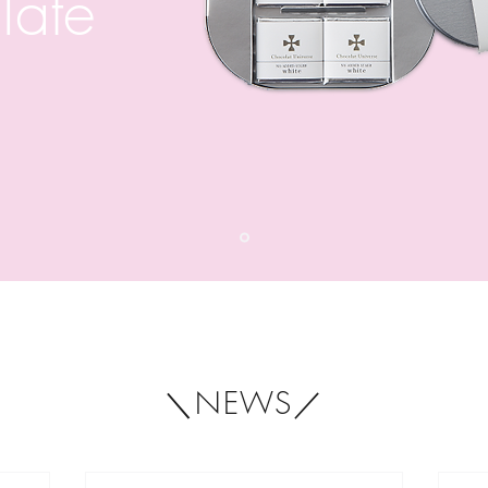
late
＼NEWS／