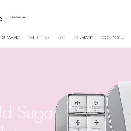
e
​by
Kenkoshoku Labo.
T SUMMARY
SALES INFO.
FAQ
COMPANY
CONTACT US
d Sugar